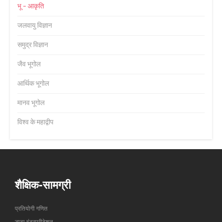
भू - आकृति
जलवायु विज्ञान
समुद्र विज्ञान
जैव भूगोल
आर्थिक भूगोल
मानव भूगोल
विश्व के महाद्वीप
शैक्षिक-सामग्री
प्रतियोगी गणित