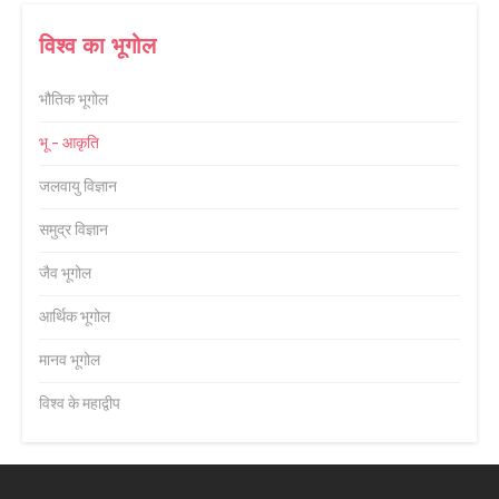
विश्व का भूगोल
भौतिक भूगोल
भू - आकृति
जलवायु विज्ञान
समुद्र विज्ञान
जैव भूगोल
आर्थिक भूगोल
मानव भूगोल
विश्व के महाद्वीप