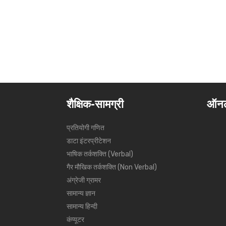
शैक्षिक-सामग्री
ऑनल
प्रतियोगी गणित
डाटा इंटरप्रीटेशन
भाषिक तर्कशक्ति (Verbal)
गैर मौखिक तर्कशक्ति (Non Verbal)
अंग्रेजी ग्रामर
सामान्य ज्ञान
सामान्य हिन्दी
कंप्यूटर