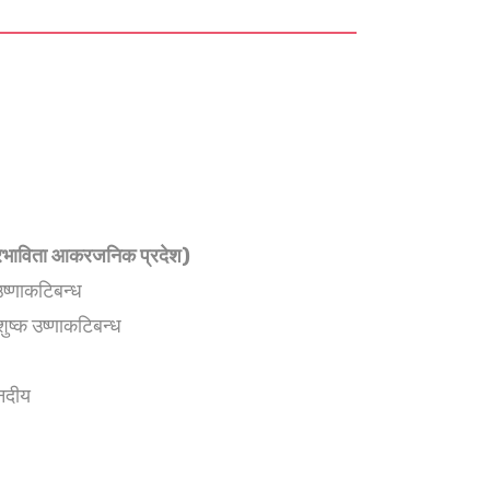
प्रभाविता आकरजनिक प्रदेश)
-उष्णाकटिबन्ध
शुष्क उष्णाकटिबन्ध
नदीय