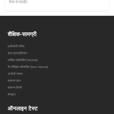
विश्व के महाद्वीप
शैक्षिक-सामग्री
प्रतियोगी गणित
डाटा इंटरप्रीटेशन
भाषिक तर्कशक्ति (Verbal)
गैर मौखिक तर्कशक्ति (Non Verbal)
अंग्रेजी ग्रामर
सामान्य ज्ञान
सामान्य हिन्दी
कंप्यूटर
ऑनलाइन टेस्ट