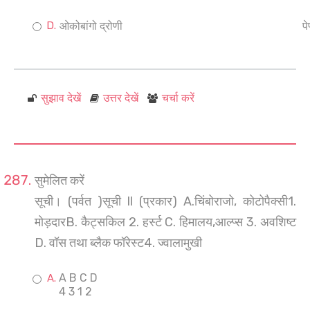
ओकोबांगो द्रोणी
पे
सुझाव देखें
उत्तर देखें
चर्चा करें
सुमेलित करें
सूची। (पर्वत )सूची ll (प्रकार) A.चिंबोराजो, कोटोपैक्सी1.
मोड़दारB. कैट्सकिल 2. हर्स्ट C. हिमालय,आल्प्स 3. अवशिष्ट
D. वॉस तथा ब्लैक फॉरेस्ट4. ज्वालामुखी
A B C D
4 3 1 2