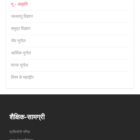
भू - आकृति
जलवायु विज्ञान
समुद्र विज्ञान
जैव भूगोल
आर्थिक भूगोल
मानव भूगोल
विश्व के महाद्वीप
शैक्षिक-सामग्री
प्रतियोगी गणित