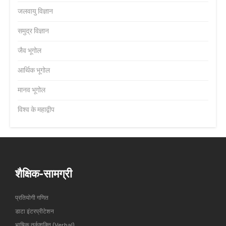
जलवायु विज्ञान
समुद्र विज्ञान
जैव भूगोल
आर्थिक भूगोल
मानव भूगोल
विश्व के महाद्वीप
शैक्षिक-सामग्री
प्रतियोगी गणित
डाटा इंटरप्रीटेशन
भाषिक तर्कशक्ति (Verbal)