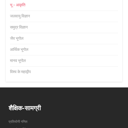
भू - आकृति
जलवायु विज्ञान
समुद्र विज्ञान
जैव भूगोल
आर्थिक भूगोल
मानव भूगोल
विश्व के महाद्वीप
शैक्षिक-सामग्री
प्रतियोगी गणित