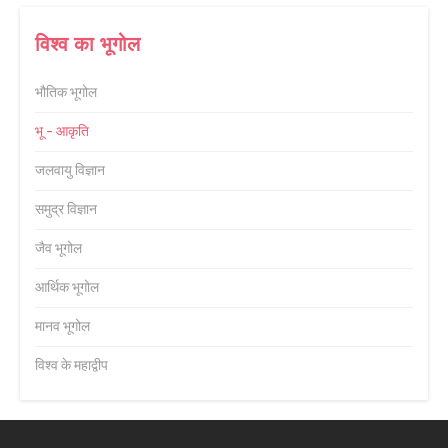
विश्व का भूगोल
भौतिक भूगोल
भू - आकृति
जलवायु विज्ञान
समुद्र विज्ञान
जैव भूगोल
आर्थिक भूगोल
मानव भूगोल
विश्व के महाद्वीप