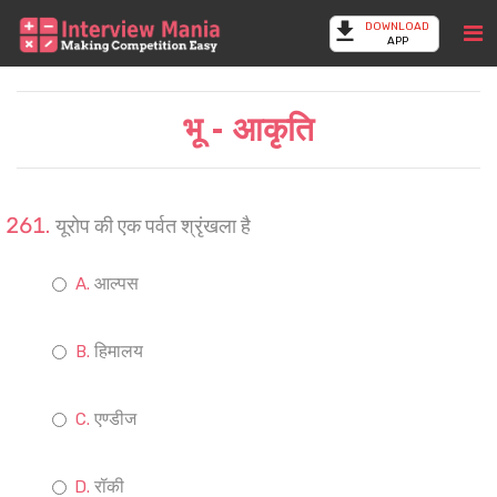
DOWNLOAD
APP
भू - आकृति
यूरोप की एक पर्वत श्रृंखला है
आल्पस
हिमालय
एण्डीज
रॉकी