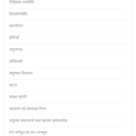
निर्देशांक ज्यामिति
त्रिकोणमिति
सारणीयन
क्षेणियाँ
लघुगणक
सांख्यिकी
समुच्चय सिध्दन्त
बट्टा
संख्या श्रेणी
साधारण एवं दशमलव भिन्न
लघुत्तम समापवर्त्य तथा महत्तम समापवर्तक
वर्ग-वर्गमूल एवं घन-घनमूल