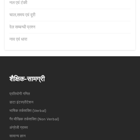
नल एवं टंकी
चाल,समय एवं दूरी
रेल सम्बन्धी प्रश्न
नाव एवं धारा
शैक्षिक-सामग्री
प्रतियोगी गणित
डाटा इंटरप्रीटेशन
भाषिक तर्कशक्ति (Verbal)
गैर मौखिक तर्कशक्ति (Non Verbal)
अंग्रेजी ग्रामर
सामान्य ज्ञान