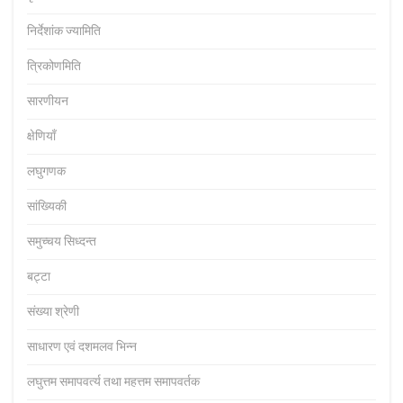
निर्देशांक ज्यामिति
त्रिकोणमिति
सारणीयन
क्षेणियाँ
लघुगणक
सांख्यिकी
समुच्चय सिध्दन्त
बट्टा
संख्या श्रेणी
साधारण एवं दशमलव भिन्न
लघुत्तम समापवर्त्य तथा महत्तम समापवर्तक