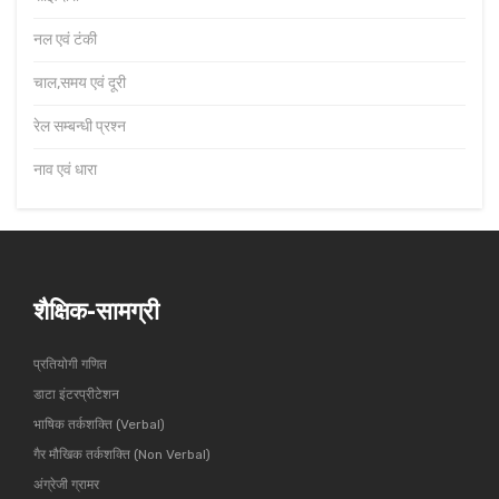
नल एवं टंकी
चाल,समय एवं दूरी
रेल सम्बन्धी प्रश्न
नाव एवं धारा
शैक्षिक-सामग्री
प्रतियोगी गणित
डाटा इंटरप्रीटेशन
भाषिक तर्कशक्ति (Verbal)
गैर मौखिक तर्कशक्ति (Non Verbal)
अंग्रेजी ग्रामर