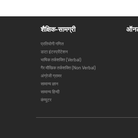
शैक्षिक-सामग्री
ऑनल
प्रतियोगी गणित
डाटा इंटरप्रीटेशन
भाषिक तर्कशक्ति (Verbal)
गैर मौखिक तर्कशक्ति (Non Verbal)
अंग्रेजी ग्रामर
सामान्य ज्ञान
सामान्य हिन्दी
कंप्यूटर