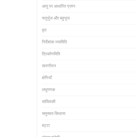
आयु पर आधारित प्रश्न
चतुर्भुज और बहुभुज
वृत
निर्देशांक ज्यामिति
त्रिकोणमिति
सारणीयन
क्षेणियाँ
लघुगणक
सांख्यिकी
समुच्चय सिध्दन्त
बट्टा