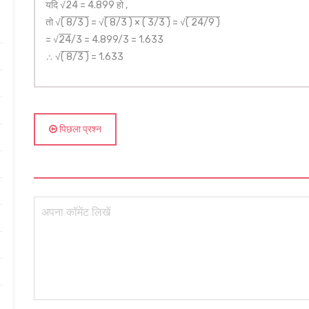
यदि √
24
= 4.899 हो ,
तो √
( 8/3 )
= √
( 8/3 ) × ( 3/3 )
= √
( 24/9 )
= √
24
/3 = 4.899/3 = 1.633
∴ √
( 8/3 )
= 1.633
पिछला प्रश्न