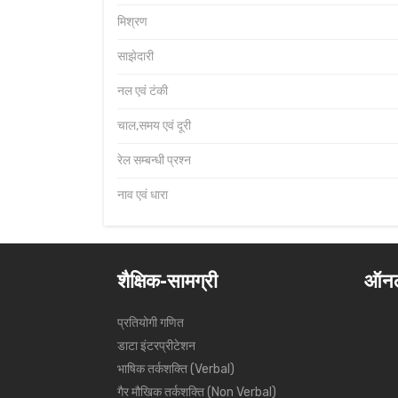
मिश्रण
साझेदारी
नल एवं टंकी
चाल,समय एवं दूरी
रेल सम्बन्धी प्रश्न
नाव एवं धारा
शैक्षिक-सामग्री
ऑनल
प्रतियोगी गणित
डाटा इंटरप्रीटेशन
भाषिक तर्कशक्ति (Verbal)
गैर मौखिक तर्कशक्ति (Non Verbal)