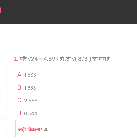
यदि √
24
= 4.899 हो ,तो √
( 8/3 )
का मान है
1.633
1.333
2.666
0.544
सही विकल्प:
A