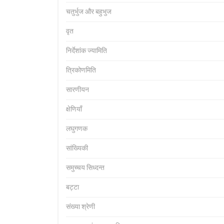
चतुर्भुज और बहुभुज
वृत
निर्देशांक ज्यामिति
त्रिकोणमिति
सारणीयन
क्षेणियाँ
लघुगणक
सांख्यिकी
समुच्चय सिध्दन्त
बट्टा
संख्या श्रेणी