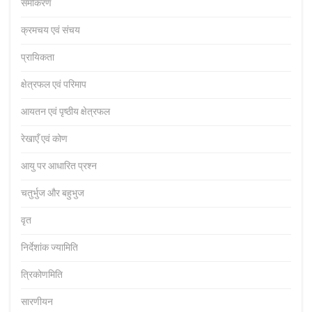
समीकरण
क्रमचय एवं संचय
प्रायिकता
क्षेत्रफल एवं परिमाप
आयतन एवं पृष्ठीय क्षेत्रफल
रेखाएँ एवं कोण
आयु पर आधारित प्रश्न
चतुर्भुज और बहुभुज
वृत
निर्देशांक ज्यामिति
त्रिकोणमिति
सारणीयन