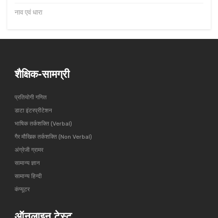
नाव एवं धारा
शैक्षिक-सामग्री
प्रतियोगी गणित
डाटा इंटरप्रीटेशन
भाषिक तर्कशक्ति (Verbal)
गैर मौखिक तर्कशक्ति (Non Verbal)
अंग्रेजी ग्रामर
सामान्य ज्ञान
सामान्य हिन्दी
कंप्यूटर
ऑनलाइन टेस्ट