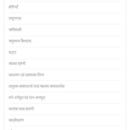
क्षेणियाँ
लघुगणक
सांख्यिकी
समुच्चय सिध्दन्त
बट्टा
संख्या श्रेणी
साधारण एवं दशमलव भिन्न
लघुत्तम समापवर्त्य तथा महत्तम समापवर्तक
वर्ग-वर्गमूल एवं घन-घनमूल
घातांक तथा करणी
सरलीकरण