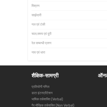
मिश्रण
साझेदारी
नल एवं टंकी
चाल,समय एवं दूरी
रेल सम्बन्धी प्रश्न
नाव एवं धारा
शैक्षिक-सामग्री
ऑनल
प्रतियोगी गणित
डाटा इंटरप्रीटेशन
भाषिक तर्कशक्ति (Verbal)
गैर मौखिक तर्कशक्ति (Non Verbal)