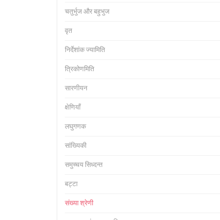
चतुर्भुज और बहुभुज
वृत
निर्देशांक ज्यामिति
त्रिकोणमिति
सारणीयन
क्षेणियाँ
लघुगणक
सांख्यिकी
समुच्चय सिध्दन्त
बट्टा
संख्या श्रेणी