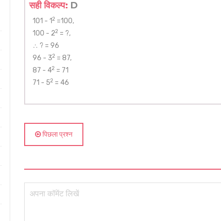
सही विकल्प:
D
2
101 - 1
=100,
2
100 - 2
= ?,
∴ ? = 96
2
96 - 3
= 87,
2
87 - 4
= 71
2
71 - 5
= 46
पिछला प्रश्न