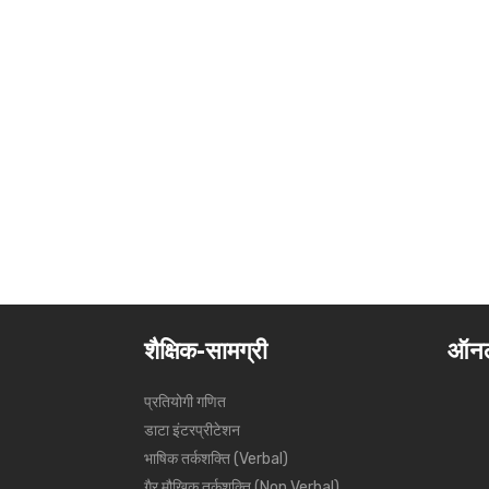
शैक्षिक-सामग्री
ऑनल
प्रतियोगी गणित
डाटा इंटरप्रीटेशन
भाषिक तर्कशक्ति (Verbal)
गैर मौखिक तर्कशक्ति (Non Verbal)