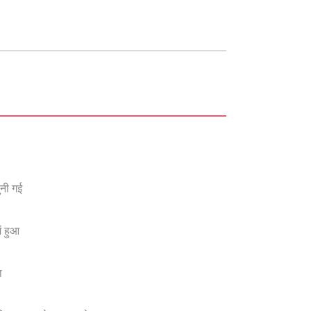
ुनी गई
ं हुआ
ा