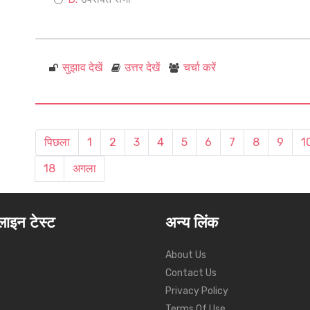
सुझाव देखें
उत्तर देखें
चर्चा करें
पिछला
1
2
3
4
5
6
7
8
9
1
18
अगला
ाइन टेस्ट
अन्य लिंक
About Us
Contact Us
Privacy Policy
Terms Of Use