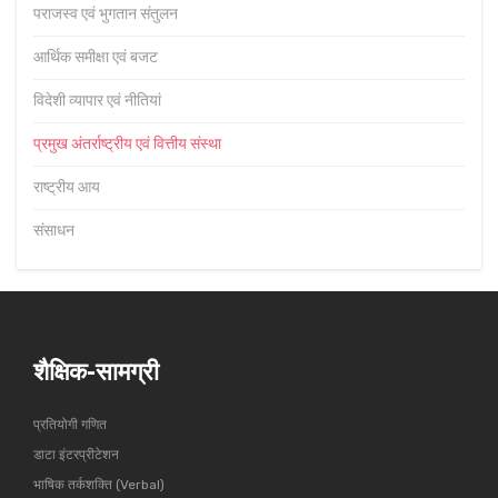
पराजस्व एवं भुगतान संतुलन
आर्थिक समीक्षा एवं बजट
विदेशी व्यापार एवं नीतियां
प्रमुख अंतर्राष्ट्रीय एवं वित्तीय संस्था
राष्ट्रीय आय
संसाधन
शैक्षिक-सामग्री
प्रतियोगी गणित
डाटा इंटरप्रीटेशन
भाषिक तर्कशक्ति (Verbal)