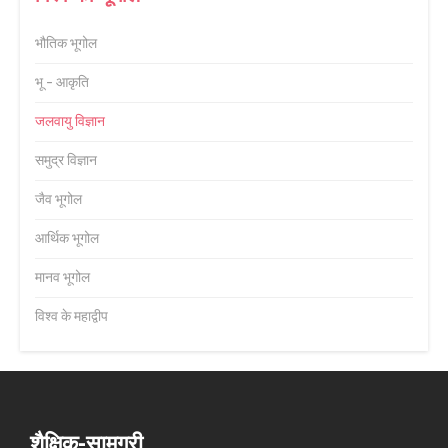
भौतिक भूगोल
भू - आकृति
जलवायु विज्ञान
समुद्र विज्ञान
जैव भूगोल
आर्थिक भूगोल
मानव भूगोल
विश्व के महाद्वीप
शैक्षिक-सामग्री