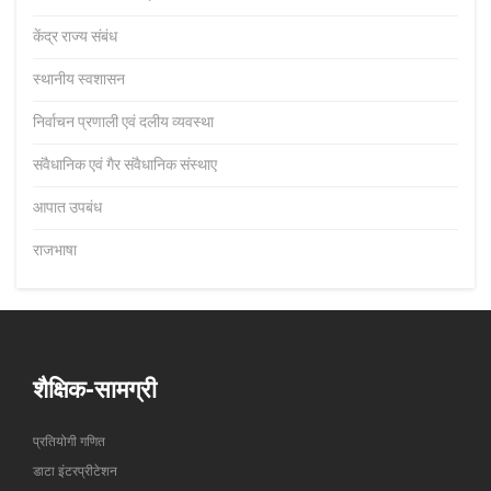
केंद्र राज्य संबंध
स्थानीय स्वशासन
निर्वाचन प्रणाली एवं दलीय व्यवस्था
संवैधानिक एवं गैर संवैधानिक संस्थाए
आपात उपबंध
राजभाषा
शैक्षिक-सामग्री
प्रतियोगी गणित
डाटा इंटरप्रीटेशन