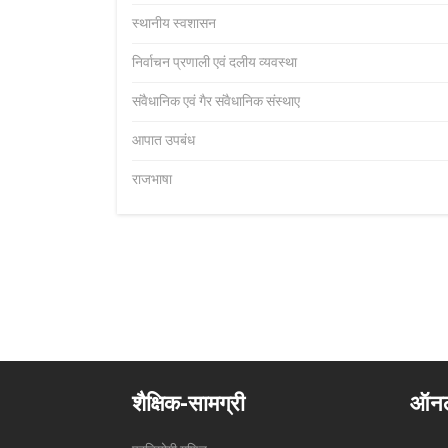
स्थानीय स्वशासन
निर्वाचन प्रणाली एवं दलीय व्यवस्था
संवैधानिक एवं गैर संवैधानिक संस्थाए
आपात उपबंध
राजभाषा
शैक्षिक-सामग्री
ऑनल