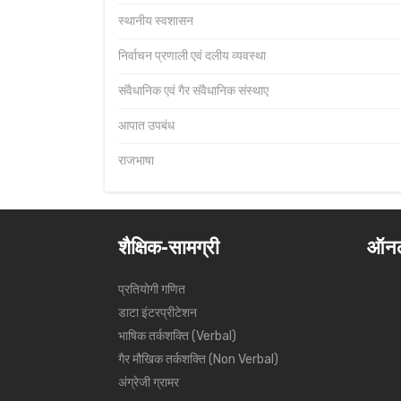
स्थानीय स्वशासन
निर्वाचन प्रणाली एवं दलीय व्यवस्था
संवैधानिक एवं गैर संवैधानिक संस्थाए
आपात उपबंध
राजभाषा
शैक्षिक-सामग्री
ऑनल
प्रतियोगी गणित
डाटा इंटरप्रीटेशन
भाषिक तर्कशक्ति (Verbal)
गैर मौखिक तर्कशक्ति (Non Verbal)
अंग्रेजी ग्रामर