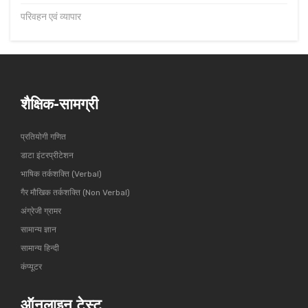
परिवहन एवं व्यापार
शैक्षिक-सामग्री
प्रतियोगी गणित
डाटा इंटरप्रीटेशन
भाषिक तर्कशक्ति (Verbal)
गैर मौखिक तर्कशक्ति (Non Verbal)
अंग्रेजी ग्रामर
सामान्य ज्ञान
सामान्य हिन्दी
कंप्यूटर
ऑनलाइन टेस्ट