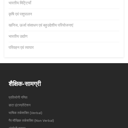
भारतीय मिट्टियाँ
कृषि एवं पशुपालन
खनिज, ऊर्जा संसाधन एवं बहुउद्देशीय परियोजनाएं
भारतीय उद्योग
परिवहन एवं व्यापार
शैक्षिक-सामग्री
प्रतियोगी गणित
डाटा इंटरप्रीटेशन
भाषिक तर्कशक्ति (Verbal)
गैर मौखिक तर्कशक्ति (Non Verbal)