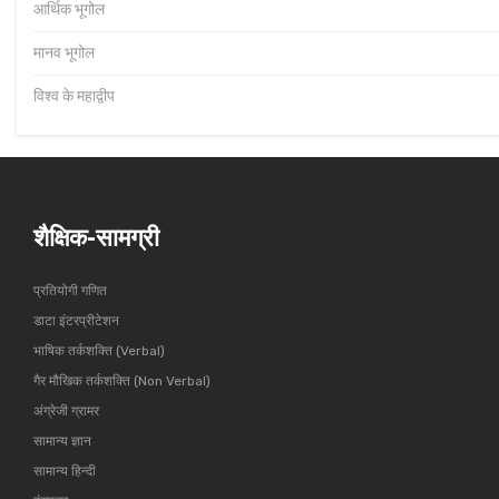
आर्थिक भूगोल
मानव भूगोल
विश्व के महाद्वीप
शैक्षिक-सामग्री
प्रतियोगी गणित
डाटा इंटरप्रीटेशन
भाषिक तर्कशक्ति (Verbal)
गैर मौखिक तर्कशक्ति (Non Verbal)
अंग्रेजी ग्रामर
सामान्य ज्ञान
सामान्य हिन्दी