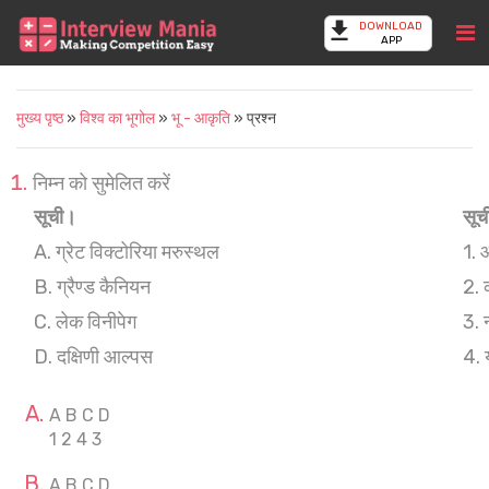
DOWNLOAD
APP
मुख्य पृष्ठ
»
विश्व का भूगोल
»
भू - आकृति
» प्रश्न
निम्न को सुमेलित करें
सूची।
सूची
A. ग्रेट विक्टोरिया मरुस्थल
1. 
B. ग्रैण्ड कैनियन
2. 
C. लेक विनीपेग
3. न
D. दक्षिणी आल्पस
4. 
A B C D
1 2 4 3
A B C D