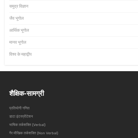
समुद्र विज्ञान
जैव भूगोल
आर्थिक भूगोल
मानव भूगोल
विश्व के महाद्वीप
शैक्षिक-सामग्री
प्रतियोगी गणित
डाटा इंटरप्रीटेशन
भाषिक तर्कशक्ति (Verbal)
गैर मौखिक तर्कशक्ति (Non Verbal)