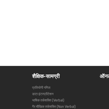
शैक्षिक-सामग्री
ऑनल
प्रतियोगी गणित
डाटा इंटरप्रीटेशन
भाषिक तर्कशक्ति (Verbal)
गैर मौखिक तर्कशक्ति (Non Verbal)