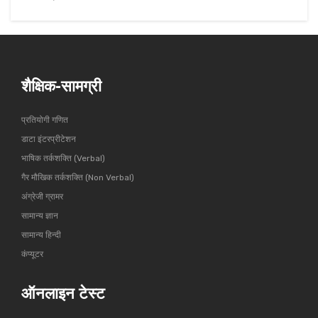
शैक्षिक-सामग्री
प्रतियोगी गणित
डाटा इंटरप्रीटेशन
भाषिक तर्कशक्ति (Verbal)
गैर मौखिक तर्कशक्ति (Non Verbal)
अंग्रेजी ग्रामर
सामान्य ज्ञान
सामान्य हिन्दी
कंप्यूटर
ऑनलाइन टेस्ट